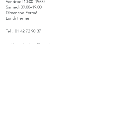
Vendredi 10:00–19:00
Samedi 09:00–19:00
Dimanche Fermé
Lundi Fermé
Tél :
01 42 72 90 37
coiffureetnature@gmail.com
© 2020 par Early Agency.