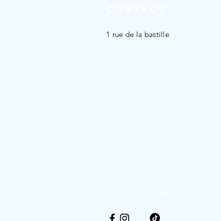
Contact
1 rue de la bastille
75004 Paris, France
Horaires :
Mardi 10:00–19:00
Mercredi 10:00–19:00
Jeudi 10:00–21:00
Vendredi 10:00–19:00
Samedi 09:00–19:00
Dimanche Fermé
Lundi Fermé
Tél : 01 42 72 90 37
coiffureetnature@gmail.com